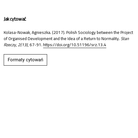
Jak cytować
Kolasa-Nowak, Agnieszka. (2017). Polish Sociology between the Project
of Organised Development and the Idea of a Return to Normality.
Stan
Rzeczy
,
2(13)
, 67-91.
https://doi.org/10.51196/srz.13.4
Formaty cytowań
Share
Podobne artykuły