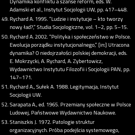
Dynamika konfliktu a szanse reform, eds. W.
Adamski et al., Instytut Socjologii UW, pp. 417–448.
Rychard A. 1995. “Ludzie i instytucje – kto tworzy
nowy ład?,” Studia Socjologiczne, vol. 1–2, pp. 5–15.
Rychard A. 2002. “Polityka i społeczeństwo w Polsce.
Ewolucja porządku instytucjonalnego,” [in:] Utracona
dynamika? O niedojrzałości polskiej demokracji, eds.
E. Mokrzycki, A. Rychard, A. Zybertowicz,
Wydawnictwo Instytutu Filozofii i Socjologii PAN, pp.
147–171.
Rychard A., Sułek A. 1988. Legitymacja, Instytut
Socjologii UW.
Sarapata A., ed. 1965. Przemiany społeczne w Polsce
Ludowej, Państwowe Wydawnictwo Naukowe.
Staniszkis J. 1972. Patologie struktur
organizacyjnych. Próba podejścia systemowego,