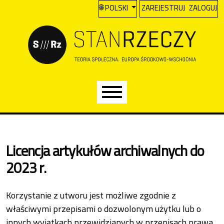
A
Przejdź do głównego menu
Przejdź do sekcji głównej
Przejdź do stopki
CHANGE THE LANGUAGE. THE CURREN
POLSKI
ZAREJESTRUJ
ZALOGUJ
Main menu
Licencja artykułów archiwalnych do
2023 r.
Korzystanie z utworu jest możliwe zgodnie z
właściwymi przepisami o dozwolonym użytku lub o
innych wyjątkach przewidzianych w przepisach prawa,