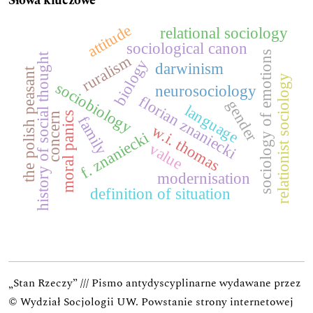
Słowa kluczowe
attitude
relational sociology
sociological canon
sociology of emotions
history of social thought
ruralism
biology
darwinism
the polish peasant
relationist sociology
sociobiology
neurosociology
florian znaniecki
gender
language
moral panics
concern
family
w.i. thomas
f. znaniecki
value
modernisation
definition of situation
„Stan Rzeczy” /// Pismo antydyscyplinarne wydawane przez
© Wydział Socjologii UW.
Powstanie strony internetowej