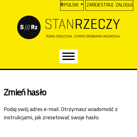
A
Przejdź do głównego menu
Przejdź do sekcji głównej
Przejdź do stopki
CHANGE THE LANGUAGE. THE CURREN
POLSKI
ZAREJESTRUJ
ZALOGUJ
Main menu
Zmień hasło
Podaj swój adres e-mail. Otrzymasz wiadomość z
instrukcjami, jak zresetować swoje hasło.