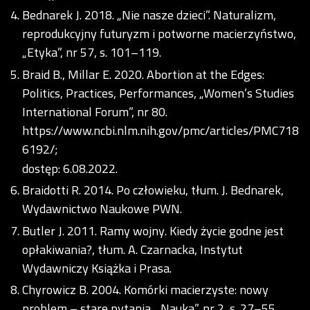
Bednarek J. 2018. „Nie nasze dzieci”. Naturalizm,
reprodukcyjny futuryzm i potworne macierzyństwo,
„Etyka”, nr 57, s. 101–119.
Braid B., Millar E. 2020. Abortion at the Edges:
Politics, Practices, Performances, „Women’s Studies
International Forum”, nr 80.
https://www.ncbi.nlm.nih.gov/pmc/articles/PMC718
6192/;
dostęp: 6.08.2022.
Braidotti R. 2014. Po człowieku, tłum. J. Bednarek,
Wydawnictwo Naukowe PWN.
Butler J. 2011. Ramy wojny. Kiedy życie godne jest
opłakiwania?, tłum. A. Czarnacka, Instytut
Wydawniczy Książka i Prasa.
Chyrowicz B. 2004. Komórki macierzyste: nowy
problem – stare pytania. „Nauka”, nr 2, s. 27–55.