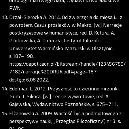
ontologii martwego ciała, Wydawnictwo Naukowe
PWN.
Drzał-Sierocka A. 2014. Od zwierzęcia do mięsa i… z
powrotem. Casus prosiaków w Makro, [w:] Narracje
postkryzysowe w humanistyce, red. D. Kotuła, A.
Piórkowska, A. Poterała, Instytut Filozofii,
Uniwersytet Warmińsko-Mazurski w Olsztynie,
s.187–198.
https://depot.ceon.pl/bitstream/handle/123456789/
7182/narracje%20DRUK.pdf#page=187;
dostęp: 6.08.2022.
Edelman L. 2012. Przyszłość to dziecinne mrzonki,
tłum. T. Sikora, [w:] Teorie wywrotowe, red. A.
Gajewska, Wydawnictwo Poznańskie, s. 675–711.
Elżanowski A. 2009. Wartość życia podmiotowego z
perspektywy nauki, „Przegląd Filozoficzny”, nr 3, s.
81–96.