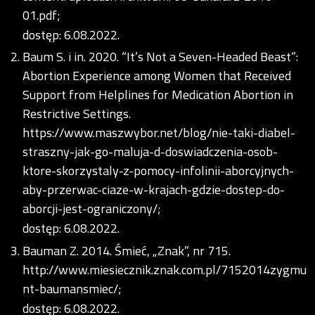
01.pdf;
dostęp: 6.08.2022.
Baum S. i in. 2020. “It’s Not a Seven-Headed Beast”:
Abortion Experience among Women that Received
Support from Helplines for Medication Abortion in
Restrictive Settings.
https://www.maszwybor.net/blog/nie-taki-diabel-
straszny-jak-go-maluja-d-doswiadczenia-osob-
ktore-skorzystaly-z-pomocy-infolinii-aborcyjnych-
aby-przerwac-ciaze-w-krajach-gdzie-dostep-do-
aborcji-jest-ograniczony/;
dostęp: 6.08.2022.
Bauman Z. 2014. Śmieć, „Znak”, nr 715.
http://www.miesiecznik.znak.com.pl/7152014zygmu
nt-baumansmiec/;
dostęp: 6.08.2022.