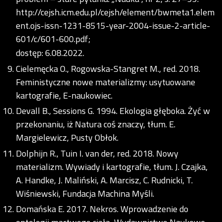
http://cejsh.icm.edu.pl/cejsh/element/bwmeta1.elem
ent.ojs-issn-1231-8515-year-2004-issue-2-article-
601/c/601-600.pdf;
dostęp: 6.08.2022.
Cielemęcka O., Rogowska-Stangret M., red. 2018.
Feministyczne nowe materializmy: usytuowane
kartografie, E-naukowiec.
Devall B., Sessions G. 1994. Ekologia głęboka. Żyć w
przekonaniu, iż Natura coś znaczy, tłum. E.
Margielewicz, Pusty Obłok.
Dolphijn R., Tuin I. van der, red. 2018. Nowy
materializm. Wywiady i kartografie, tłum. J. Czajka,
A. Handke, J. Maliński, A. Marcisz, C. Rudnicki, T.
Wiśniewski, Fundacja Machina Myśli.
Domańska E. 2017. Nekros. Wprowadzenie do