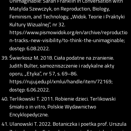
Unimaginable: Sarah Franklin in Conversation with
Matylda Szewczyk, on Reproduction, Biology,
Feminism, and Technology, „Widok. Teorie i Praktyki
Kultury Wizualnej”, nr 32.
https://www.pismowidok.org/en/archive/reproductio
n-tracks.-new-visibility/to-think-the-unimaginable;
dostęp: 6.08.2022.
Świerkosz M. 2018. Ciała podatne na zranienie.
Judith Bulter, samozniszczenie i radykalne akty
oporu, „Etyka”, nr 57, s. 69–86.
https://ruj.uj.edu.pl/xmlui/handle/item/72169;
dostęp: 6.06.2022.
Terlikowski T. 2011. Robienie dzieci. Terlikowski
śmiało o in vitro, Polskie Wydawnictwo
Encyklopedyczne.
Ulanowski T. 2022. Botaniczka i poetka prof. Urszula