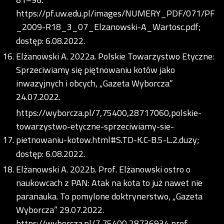
https://pf.uw.edu.pl/images/NUMERY_PDF/071/PF
_2009-R18_3_07_Elzanowski-A_Wartosc.pdf;
dostęp: 6.08.2022.
Elżanowski A. 2022a. Polskie Towarzystwo Etyczne:
Sprzeciwiamy się piętnowaniu kotów jako
inwazyjnych i obcych, „Gazeta Wyborcza”
24.07.2022.
https://wyborcza.pl/7,75400,28717060,polskie-
towarzystwo-etyczne-sprzeciwiamy-sie-
pietnowaniu-kotow.html#S.TD-K.C-B.5-L.2.duzy;
dostęp: 6.08.2022.
Elżanowski A. 2022b. Prof. Elżanowski ostro o
naukowcach z PAN: Atak na kota to już nawet nie
paranauka. To pomylone doktrynerstwo, „Gazeta
Wyborcza” 29.07.2022.
https://wyborcza.pl/7,75400,28736934,prof-