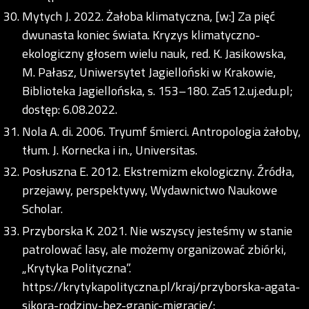
Mytych J. 2022. Żałoba klimatyczna, [w:] Za pięć
dwunasta koniec świata. Kryzys klimatyczno-
ekologiczny głosem wielu nauk, red. K. Jasikowska,
M. Pałasz, Uniwersytet Jagielloński w Krakowie,
Biblioteka Jagiellońska, s. 153–180. Za512.uj.edu.pl;
dostęp: 6.08.2022.
Nola A. di. 2006. Tryumf śmierci. Antropologia żałoby,
tłum. J. Kornecka i in., Universitas.
Posłuszna E. 2012. Ekstremizm ekologiczny. Źródła,
przejawy, perspektywy, Wydawnictwo Naukowe
Scholar.
Przyborska K. 2021. Nie wszyscy jesteśmy w stanie
patrolować lasy, ale możemy organizować zbiórki,
„Krytyka Polityczna”.
https://krytykapolityczna.pl/kraj/przyborska-agata-
sikora-rodziny-bez-granic-migracje/;