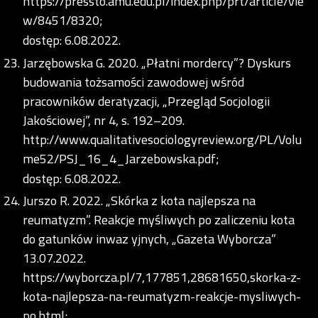
https://pressto.amu.edu.pl/index.php/prt/article/vie
w/8451/8320;
dostęp: 6.08.2022.
Jarzębowska G. 2020. „Płatni mordercy”? Dyskurs
budowania tożsamości zawodowej wśród
pracowników deratyzacji, „Przegląd Socjologii
Jakościowej”, nr 4, s. 192–209.
http://www.qualitativesociologyreview.org/PL/Volu
me52/PSJ_16_4_Jarzebowska.pdf;
dostęp: 6.08.2022.
Jurszo R. 2022. „Skórka z kota najlepsza na
reumatyzm”. Reakcje myśliwych po zaliczeniu kota
do gatunków inwaz yjnych, „Gazeta Wyborcza”
13.07.2022.
https://wyborcza.pl/7,177851,28681650,skorka-z-
kota-najlepsza-na-reumatyzm-reakcje-mysliwych-
po.html;