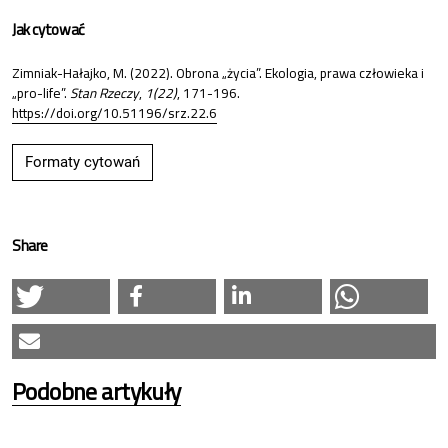
Jak cytować
Zimniak-Hałajko, M. (2022). Obrona „życia”. Ekologia, prawa człowieka i
„pro-life”.
Stan Rzeczy
,
1(22)
, 171-196.
https://doi.org/10.51196/srz.22.6
Formaty cytowań
Share
Podobne artykuły
Roman Chymkowski,