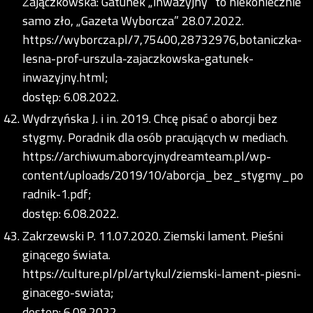
Zajączkowska: Gatunek „inwazyjny” to niekoniecznie
samo zło, „Gazeta Wyborcza” 28.07.2022.
https://wyborcza.pl/7,75400,28732976,botaniczka-
lesna-prof-urszula-zajaczkowska-gatunek-
inwazyjny.html;
dostęp: 6.08.2022.
Wydrzyńska J. i in. 2019. Chcę pisać o aborcji bez
stygmy. Poradnik dla osób pracujących w mediach.
https://archiwum.aborcyjnydreamteam.pl/wp-
content/uploads/2019/10/aborcja_bez_stygmy_po
radnik-1.pdf;
dostęp: 6.08.2022.
Zakrzewski P. 11.07.2020. Ziemski lament. Pieśni
ginącego świata.
https://culture.pl/pl/artykul/ziemski-lament-piesni-
ginacego-swiata;
dostęp: 6.08.2022.