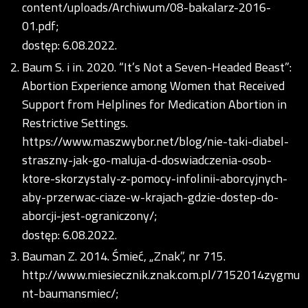
content/uploads/Archiwum/08-bakalarz-2016-
01.pdf;
dostęp: 6.08.2022.
Baum S. i in. 2020. “It’s Not a Seven-Headed Beast”:
Abortion Experience among Women that Received
Support from Helplines for Medication Abortion in
Restrictive Settings.
https://www.maszwybor.net/blog/nie-taki-diabel-
straszny-jak-go-maluja-d-doswiadczenia-osob-
ktore-skorzystaly-z-pomocy-infolinii-aborcyjnych-
aby-przerwac-ciaze-w-krajach-gdzie-dostep-do-
aborcji-jest-ograniczony/;
dostęp: 6.08.2022.
Bauman Z. 2014. Śmieć, „Znak”, nr 715.
http://www.miesiecznik.znak.com.pl/7152014zygmu
nt-baumansmiec/;