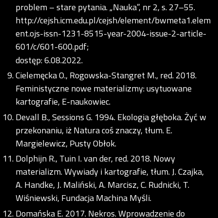
problem – stare pytania. „Nauka”, nr 2, s. 27–55.
http://cejsh.icm.edu.pl/cejsh/element/bwmeta1.elem
ent.ojs-issn-1231-8515-year-2004-issue-2-article-
601/c/601-600.pdf;
dostęp: 6.08.2022.
Cielemęcka O., Rogowska-Stangret M., red. 2018.
Feministyczne nowe materializmy: usytuowane
kartografie, E-naukowiec.
Devall B., Sessions G. 1994. Ekologia głęboka. Żyć w
przekonaniu, iż Natura coś znaczy, tłum. E.
Margielewicz, Pusty Obłok.
Dolphijn R., Tuin I. van der, red. 2018. Nowy
materializm. Wywiady i kartografie, tłum. J. Czajka,
A. Handke, J. Maliński, A. Marcisz, C. Rudnicki, T.
Wiśniewski, Fundacja Machina Myśli.
Domańska E. 2017. Nekros. Wprowadzenie do