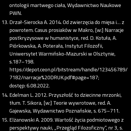
ontologii martwego ciała, Wydawnictwo Naukowe
PWN.
Drzał-Sierocka A. 2014. Od zwierzęcia do mięsa i… z
powrotem. Casus prosiaków w Makro, [w:] Narracje
postkryzysowe w humanistyce, red. D. Kotuła, A.
Piórkowska, A. Poterała, Instytut Filozofii,
Uniwersytet Warmińsko-Mazurski w Olsztynie,
s.187–198.
https://depot.ceon.pl/bitstream/handle/123456789/
7182/narracje%20DRUK.pdf#page=187;
dostęp: 6.08.2022.
Edelman L. 2012. Przyszłość to dziecinne mrzonki,
tłum. T. Sikora, [w:] Teorie wywrotowe, red. A.
Gajewska, Wydawnictwo Poznańskie, s. 675–711.
Elżanowski A. 2009. Wartość życia podmiotowego z
perspektywy nauki, „Przegląd Filozoficzny”, nr 3, s.