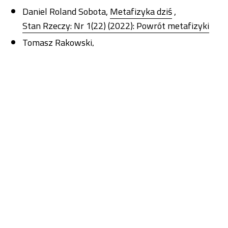
Daniel Roland Sobota,
Metafizyka dziś
,
Stan Rzeczy: Nr 1(22) (2022): Powrót metafizyki
Tomasz Rakowski,
Etnografia/animacja/sztuka. Obrona
metodologiczna
,
Stan Rzeczy: Nr 1(4) (2013): Stan sztuki
Paolo Terenzi,
Sociologies of Everyday Life: From Alienation to the
Production of Meaning
,
Stan Rzeczy: Nr 1(12) (2017): Zwrot relacyjny w
socjologii
Agnieszka Labus, Mariusz Wszołek,
Koncepcja komunikacyjnej stratyfikacji
społeczeństwa w kontekście miasta – style życia
jako kody komunikacji