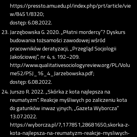
https://pressto.amu.edu.pl/index.php/prt/article/vie
w/8451/8320;
dostęp: 6.08.2022.
Jarzębowska G. 2020. „Płatni mordercy”? Dyskurs
budowania tożsamości zawodowej wśród
pracowników deratyzacji, „Przegląd Socjologii
Jakościowej”, nr 4, s. 192–209.
http://www.qualitativesociologyreview.org/PL/Volu
me52/PSJ_16_4_Jarzebowska.pdf;
dostęp: 6.08.2022.
Jurszo R. 2022. „Skórka z kota najlepsza na
reumatyzm”. Reakcje myśliwych po zaliczeniu kota
do gatunków inwaz yjnych, „Gazeta Wyborcza”
13.07.2022.
https://wyborcza.pl/7,177851,28681650,skorka-z-
kota-najlepsza-na-reumatyzm-reakcje-mysliwych-