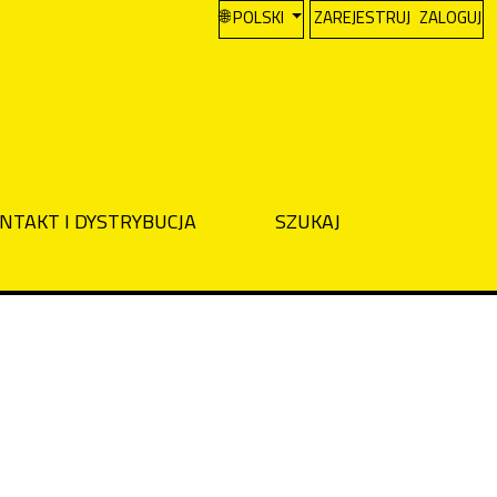
CHANGE THE LANGUAGE. THE CURREN
POLSKI
ZAREJESTRUJ
ZALOGUJ
NTAKT I DYSTRYBUCJA
SZUKAJ