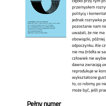
ciężko przy tym pra
przemysłem rozryw
politycy i komenta
jednak rozrywka po
pozostanie nam nic
uważali, że nie ma
obowiązki, później
odpoczynku. Ale c
nie ma źródła w sa
człowiek nie wybie
dawna zwracają uwa
reprodukuje w kons
wykształcone gusty
to, co robimy po ni
może być, jeśli pr
Pełny numer