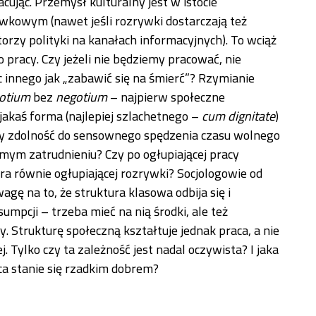
cując. Przemysł kulturalny jest w istocie
kowym (nawet jeśli rozrywki dostarczają też
torzy polityki na kanałach informacyjnych). To wciąż
 pracy. Czy jeżeli nie będziemy pracować, nie
 innego jak „zabawić się na śmierć”? Rzymianie
otium
bez
negotium
– najpierw społeczne
 jakaś forma (najlepiej szlachetnego –
cum dignitate
)
zy zdolność do sensownego spędzenia czasu wolnego
mym zatrudnieniu? Czy po ogłupiającej pracy
ra równie ogłupiającej rozrywki? Socjologowie od
gę na to, że struktura klasowa odbija się i
umpcji – trzeba mieć na nią środki, ale też
. Strukturę społeczną kształtuje jednak praca, a nie
ej. Tylko czy ta zależność jest nadal oczywista? I jaka
aca stanie się rzadkim dobrem?