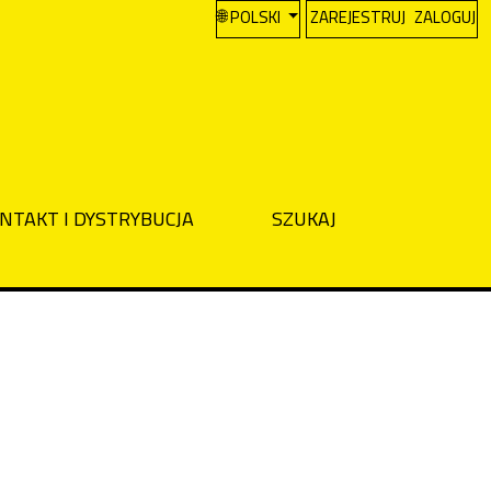
CHANGE THE LANGUAGE. THE CURREN
POLSKI
ZAREJESTRUJ
ZALOGUJ
NTAKT I DYSTRYBUCJA
SZUKAJ