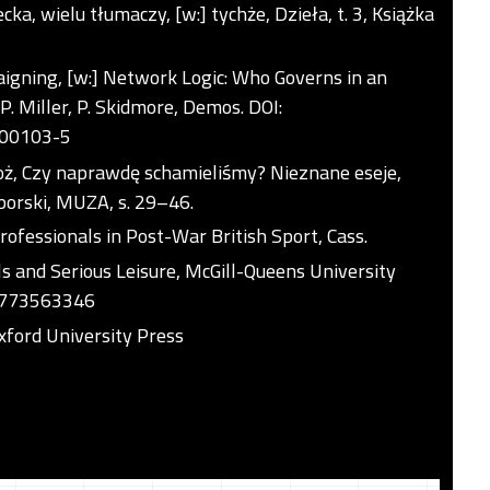
cka, wielu tłumaczy, [w:] tychże, Dzieła, t. 3, Książka
aigning, [w:] Network Logic: Who Governs in an
P. Miller, P. Skidmore, Demos. DOI:
)00103-5
egoż, Czy naprawdę schamieliśmy? Nieznane eseje,
Zborski, MUZA, s. 29–46.
ofessionals in Post-War British Sport, Cass.
s and Serious Leisure, McGill-Queens University
80773563346
xford University Press