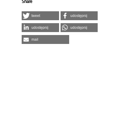
Share
tweet
udostępnij
udostępnij
udostępnij
mail