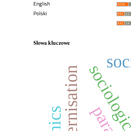
English
Polski
Słowa kluczowe
soc
sociologi
modernisation