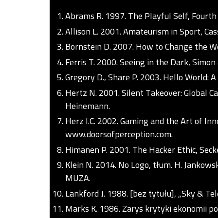
Abrams R. 1997. The Playful Self, Fourth
Allison L. 2001. Amateurism in Sport, Cas
Bornstein D. 2007. How to Change the Wo
Ferris T. 2000. Seeing in the Dark, Simon
Gregory D., Share P. 2003. Hello World: A
Hertz N. 2001. Silent Takeover: Global C
Heinemann.
Herz I.C. 2002. Gaming and the Art of In
www.doorsofperception.com.
Himanen P. 2001. The Hacker Ethic, Seck
Klein N. 2014. No Logo, tłum. H. Jankow
MUZA.
Lankford J. 1988. [bez tytułu], „Sky & Tel
Marks K. 1986. Zarys krytyki ekonomii pol