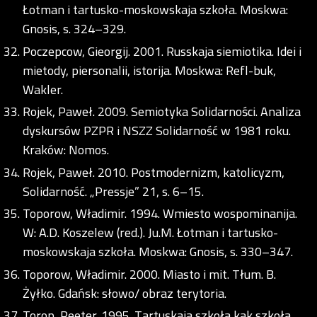
Łotman i tartusko-moskowskaja szkoła. Moskwa:
Gnosis, s. 324–329.
Poczepcow, Gieorgij. 2001. Russkaja siemiotika. Idei i
mietody, piersonalii, istorija. Moskwa: Refl-buk,
Wakler.
Rojek, Paweł. 2009. Semiotyka Solidarności. Analiza
dyskursów PZPR i NSZZ Solidarność w 1981 roku.
Kraków: Nomos.
Rojek, Paweł. 2010. Postmodernizm, katolicyzm,
Solidarność. „Pressje” 21, s. 6–15.
Toporow, Władimir. 1994. Wmiesto wospominanija.
W: A.D. Koszelew (red.). Ju.M. Łotman i tartusko-
moskowskaja szkoła. Moskwa: Gnosis, s. 330–347.
Toporow, Władimir. 2000. Miasto i mit. Tłum. B.
Żyłko. Gdańsk: słowo/ obraz terytoria.
Torop, Peeter. 1995. Tartuskaja szkoła kak szkoła.