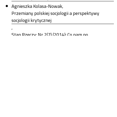
Agnieszka Kolasa-Nowak,
Przemiany polskiej socjologii a perspektywy
socjologii krytycznej
,
Stan Rzeczy: Nr 2(7) (2014): Co nam po
kontrkulturze?
Błażej Skałecki,
Kontrkulturowe widma prze(-y-)szłości a nowy
duch kapitalizmu
,
Stan Rzeczy: Nr 2(27) (2024): Duch kapitalizmu
Tomasz Maślanka,
Dlaczego zależy nam na rzeczach, których nie
potrzebujemy? Czyli materialistyczne utopie w
realiach późnego kapitalizmu
,
Stan Rzeczy: Nr 1(20) (2021): Drapieżne tożsamości