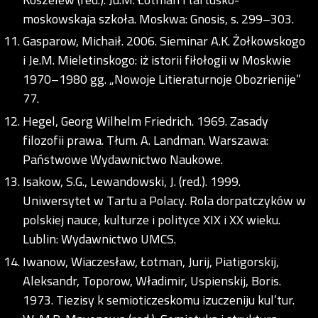
moskowskaja szkoła. Moskwa: Gnosis, s. 299–303.
Gasparow, Michaił. 2006. Sieminar A.K. Żołkowskogo
i Je.M. Mieletinskogo: iż istorii fiłołogii w Moskwie
1970–1980 gg. „Nowoje Litieraturnoje Obozrienije”
77.
Hegel, Georg Wilhelm Friedrich. 1969. Zasady
filozofii prawa. Tłum. A. Landman. Warszawa:
Państwowe Wydawnictwo Naukowe.
Isakow, S.G., Lewandowski, J. (red.). 1999.
Uniwersytet w Tartu a Polacy. Rola dorpatczyków w
polskiej nauce, kulturze i polityce XIX i XX wieku.
Lublin: Wydawnictwo UMCS.
Iwanow, Wiaczesław, Łotman, Jurij, Piatigorskij,
Aleksandr, Toporow, Władimir, Uspienskij, Boris.
1973. Tiezisy k semioticzeskomu izuczeniju kul’tur.