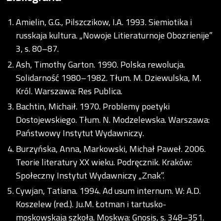
Amielin, G.G., Pilszczikow, I.A. 1993. Siemiotika i
russkaja kultura. „Nowoje Litieraturnoje Obozrienije”
3, s. 80–87.
Ash, Timothy Garton. 1990. Polska rewolucja.
Solidarność 1980–1982. Tłum. M. Dziewulska, M.
Król. Warszawa: Res Publica.
Bachtin, Michaił. 1970. Problemy poetyki
Dostojewskiego. Tłum. N. Modzelewska. Warszawa:
Państwowy Instytut Wydawniczy.
Burzyńska, Anna, Markowski, Michał Paweł. 2006.
Teorie literatury XX wieku. Podręcznik. Kraków:
Społeczny Instytut Wydawniczy „Znak”.
Cywjan, Tatiana. 1994. Ad usum internum. W: A.D.
Koszelew (red.). Ju.M. Łotman i tartusko-
moskowskaja szkoła. Moskwa: Gnosis, s. 348–351.