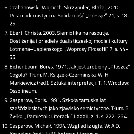
Czabanowski, Wojciech, Skrzypulec, Błażej. 2010.
Postmodernistyczna Solidarność. „Pressje” 21, s. 18–
25.
Ebert, Christa. 2003. Siemiotika na rasputje.
Dostiżenija i priedieły dualisticzeskoj modieli kultury
Łotmana–Uspienskogo. „Woprosy Fiłosofii” 7, s. 44–
55.
Eichenbaum, Borys. 1971. Jak jest zrobiony „Płaszcz”
Gogola? Tłum. M. Książek-Czermińska. W: H.
Markiewicz (red.), Sztuka interpretacji. T. 1. Wrocław:
Ossolineum.
Gasparow, Boris. 1991. Szkoła tartuska lat
sześćdziesiątych jako zjawisko semiotyczne. Tłum. B.
Żyłko. „Pamiętnik Literacki” LXXXII, z. 1, s. 222–234.
Gasparow, Michaił. 1994. Wzgliad iz ugła. W: A.D.
Koszelew (red.). Ju.M. Łotman i tartusko-