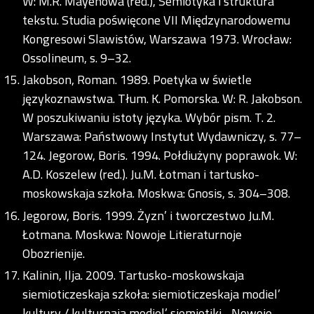
W: M.R. Mayenowa (red.), Semiotyka i struktura
tekstu. Studia poświęcone VII Międzynarodowemu
Kongresowi Slawistów, Warszawa 1973. Wrocław:
Ossolineum, s. 9–32.
Jakobson, Roman. 1989. Poetyka w świetle
językoznawstwa. Tłum. K. Pomorska. W: R. Jakobson.
W poszukiwaniu istoty języka. Wybór pism. T. 2.
Warszawa: Państwowy Instytut Wydawniczy, s. 77–
124. Jegorow, Boris. 1994. Połdiużyny poprawok. W:
A.D. Koszelew (red.). Ju.M. Łotman i tartusko-
moskowskaja szkoła. Moskwa: Gnosis, s. 304–308.
Jegorow, Boris. 1999. Żyzn’ i tworczestwo Ju.M.
Łotmana. Moskwa: Nowoje Litieraturnoje
Obozrienije.
Kalinin, Ilja. 2009. Tartusko-moskowskaja
siemioticzeskaja szkoła: siemioticzeskaja modiel’
kultury / kulturnaja modiel’ siemiotiki. „Nowoje