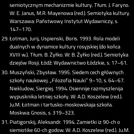
semiotycznym mechanizmie kultury. Tłum. J. Faryno.
W: E. Janus, M.R. Mayenowa (red.). Semiotyka kultury.
Warszawa: Państwowy Instytut Wydawniczy, s.
147–170.
Łotman, Jurij, Uspienski, Boris. 1993. Rola modeli
dualnych w dynamice kultury rosyjskiej (do końca
XVIII w.). Tłum. B. Żyłko. W: B. Żyłko (red.). Semiotyka
dziejów Rosji. Łódź: Wydawnictwo Łódzkie, s. 17–61.
Muszyński, Zbysław. 1995. Siedem cech głównych
szkoły naukowej. „Filozofia Nauki” 9–10, s. 64–67.
Niekludow, Siergiej. 1994. Osiennije razmyszlenija
wypusknika letniej szkoły. W: A.D. Koszelew (red.).
Ju.M. Łotman i tartusko-moskowskaja szkoła.
Moskwa: Gnosis, s. 319–323.
Piatigorskij, Aleksandr. 1994. Zamietki iz 90-ch o
siemiotike 60-ch godow. W: A.D. Koszelew (red.). Ju.M.