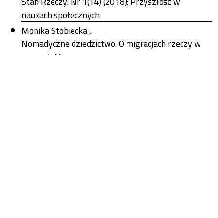
Stan Rzeczy: Nr 1(14) (2018): Przyszłość w
naukach społecznych
Monika Stobiecka ,
Nomadyczne dziedzictwo. O migracjach rzeczy w
przyszłość
,
Stan Rzeczy: Nr 1(14) (2018): Przyszłość w
naukach społecznych
1-10 z 37
Następny
Możesz również
Rozpocznij zaawansowane wyszukiwanie podobieństw
dla tego artykułu.