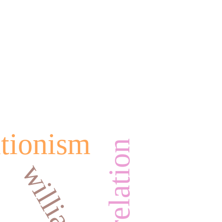
ationism
we-relation