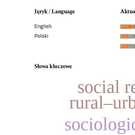
Język / Language
Aktua
English
Polski
Słowa kluczowe
social r
rural–ur
sociologi