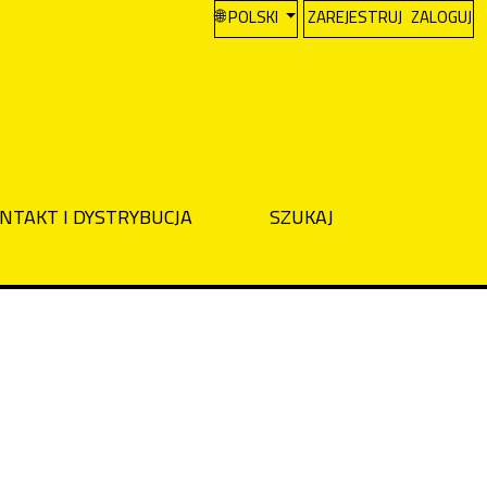
CHANGE THE LANGUAGE. THE CURREN
POLSKI
ZAREJESTRUJ
ZALOGUJ
NTAKT I DYSTRYBUCJA
SZUKAJ