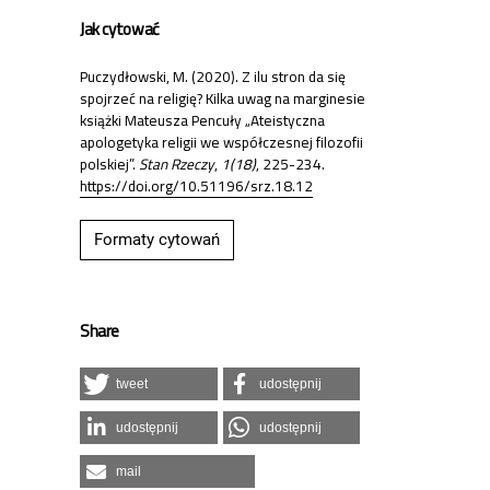
Jak cytować
Puczydłowski, M. (2020). Z ilu stron da się
spojrzeć na religię? Kilka uwag na marginesie
książki Mateusza Pencuły „Ateistyczna
apologetyka religii we współczesnej filozofii
polskiej”.
Stan Rzeczy
,
1(18)
, 225-234.
https://doi.org/10.51196/srz.18.12
Formaty cytowań
Share
tweet
udostępnij
udostępnij
udostępnij
mail