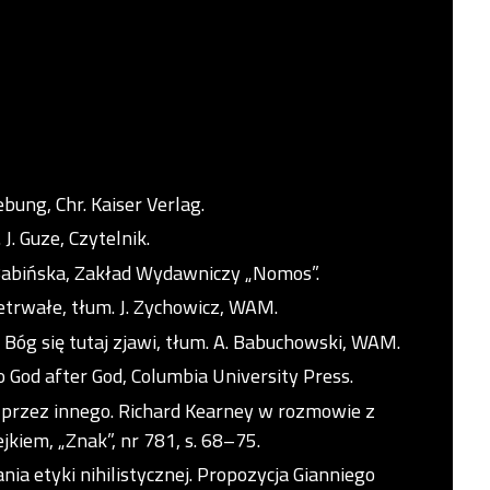
ung, Chr. Kaiser Verlag.
J. Guze, Czytelnik.
R. Babińska, Zakład Wydawniczy „Nomos”.
nietrwałe, tłum. J. Zychowicz, WAM.
óg się tutaj zjawi, tłum. A. Babuchowski, WAM.
 God after God, Columbia University Press.
e przez innego. Richard Kearney w rozmowie z
iem, „Znak”, nr 781, s. 68–75.
ia etyki nihilistycznej. Propozycja Gianniego