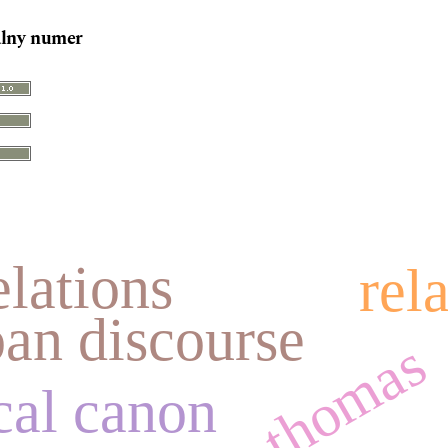
lny numer
elations
rel
ban discourse
w.i. thomas
cal canon