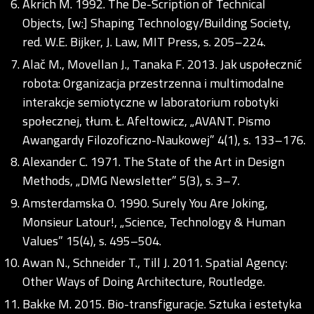
Akrich M. 1992. The De-Scription of Technical
Objects, [w:] Shaping Technology/Building Society,
red. W.E. Bijker, J. Law, MIT Press, s. 205–224.
Alač M., Movellan J., Tanaka F. 2013. Jak uspołecznić
robota: Organizacja przestrzenna i multimodalne
interakcje semiotyczne w laboratorium robotyki
społecznej, tłum. Ł. Afeltowicz, „AVANT. Pismo
Awangardy Filozoficzno-Naukowej” 4(1), s. 133–176.
Alexander C. 1971. The State of the Art in Design
Methods, „DMG Newsletter” 5(3), s. 3–7.
Amsterdamska O. 1990. Surely You Are Joking,
Monsieur Latour!, „Science, Technology & Human
Values” 15(4), s. 495–504.
Awan N., Schneider T., Till J. 2011. Spatial Agency:
Other Ways of Doing Architecture, Routledge.
Bakke M. 2015. Bio-transfiguracje. Sztuka i estetyka