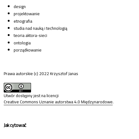
design
projektowanie
etnografia
studia nad nauką i technologią
teoria aktora-sieci
ontologia
porządkowanie
Prawa autorskie (c) 2022 Krzysztof Janas
Utwór dostępny jest na licencji
Creative Commons Uznanie autorstwa 4.0 Międzynarodowe
.
Jak cytować
Janas, K. (2023). Porządkowanie rzeczy i ludzi. O zaletach etnografii