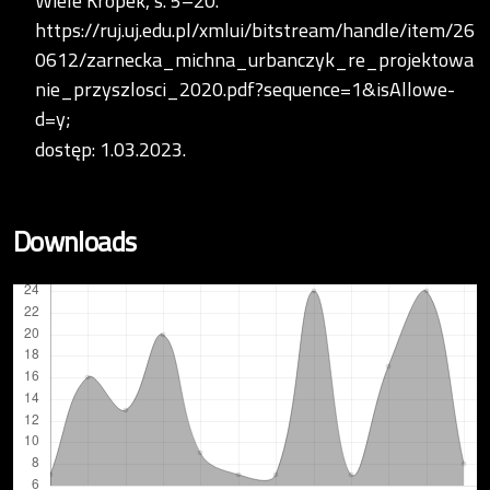
Wiele Kropek, s. 5–20.
https://ruj.uj.edu.pl/xmlui/bitstream/handle/item/26
0612/zarnecka_michna_urbanczyk_re_projektowa
nie_przyszlosci_2020.pdf?sequence=1&isAllowe-
d=y;
dostęp: 1.03.2023.
Downloads