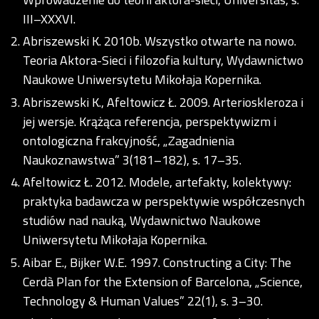
III–XXXVI.
Abriszewski K. 2010b. Wszystko otwarte na nowo.
Teoria Aktora-Sieci i filozofia kultury, Wydawnictwo
Naukowe Uniwersytetu Mikołaja Kopernika.
Abriszewski K., Afeltowicz Ł. 2009. Arterioskleroza i
jej wersje. Krążąca referencja, perspektywizm i
ontologiczna frakcyjność, „Zagadnienia
Naukoznawstwa” 3(181–182), s. 17–35.
Afeltowicz Ł. 2012. Modele, artefakty, kolektywy:
praktyka badawcza w perspektywie współczesnych
studiów nad nauką, Wydawnictwo Naukowe
Uniwersytetu Mikołaja Kopernika.
Aibar E., Bijker W.E. 1997. Constructing a City: The
Cerdà Plan for the Extension of Barcelona, „Science,
Technology & Human Values” 22(1), s. 3–30.