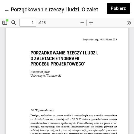
Pob
Pobierz
Wróć do szczegółów artykułu
←
Porządkowanie rzeczy i ludzi. O zaletach etnografi