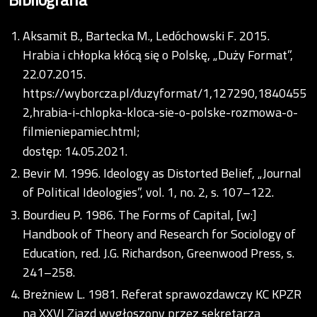
Aksamit B., Bartecka M., Ledóchowski F. 2015.
Hrabia i chłopka kłócą się o Polskę, „Duży Format”,
22.07.2015.
https://wyborcza.pl/duzyformat/1,127290,1840455
2,hrabia-i-chlopka-kloca-sie-o-polske-rozmowa-o-
filmieniepamiec.html;
dostęp: 14.05.2021.
Bevir M. 1996. Ideology as Distorted Belief, „Journal
of Political Ideologies”, vol. 1, no. 2, s. 107–122.
Bourdieu P. 1986. The Forms of Capital, [w:]
Handbook of Theory and Research for Sociology of
Education, red. J.G. Richardson, Greenwood Press, s.
241–258.
Breżniew L. 1981. Referat sprawozdawczy KC KPZR
na XXVI Zjazd wygłoszony przez sekretarza