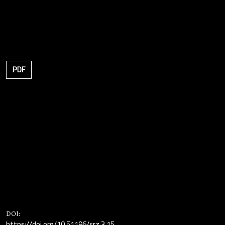
PDF
DOI:
https://doi.org/10.51196/srz.3.15