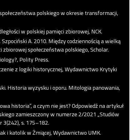
społeczeństwa polskiego w okresie transformacji,
ległości w polskiej pamięci zbiorowej, NCK.
., Szpociński A. 2010. Między codziennością a wielką
i zbiorowej społeczeństwa polskiego, Scholar.
ology?, Polity Press.
czenie z logiki historycznej, Wydawnictwo Krytyki
ski. Historia wyzysku i oporu. Mitologia panowania,
owa historia”, a czym nie jest? Odpowiedź na artykuł
skiego zamieszczony w numerze 2/2021 „Studiów
nr 3(242), s. 175–182.
lak i katolik w Żmiącej, Wydawnictwo UMK.