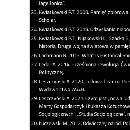
Iagellonica”.
Kwiatkowski P.T. 2008. Pamięć zbiorowa 
Scholar.
Kwiatkowski P.T. 2018. Odzyskanie niepod
Kwiatkowski P.T., Nijakowski L., Szacka B
historią. Druga wojna światowa w pamięc
Lachmann R. 2013. What Is Historical Soci
Leder A. 2014. Prześniona rewolucja. Ćwi
Politycznej.
Leszczyński A. 2020. Ludowa historia Pol
Wydawnictwo W.A.B.
Leszczyński A. 2021. Czym jest „nowa lud
Marty Gospodarczyk i Łukasza Kożuchow
Socjologicznych”, „Studia Socjologiczne”, 
Łuczewski M. 2012. Odwieczny naród. Po