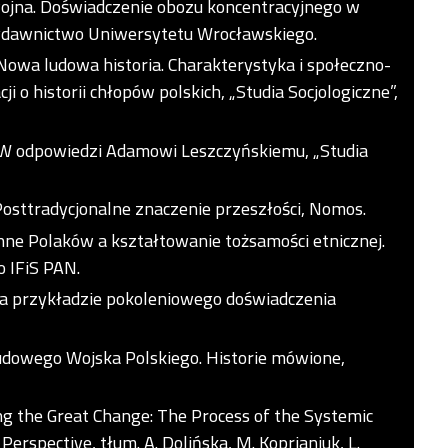
 wojna. Doświadczenie obozu koncentracyjnego w
Wydawnictwo Uniwersytetu Wrocławskiego.
Nowa ludowa historia. Charakterystyka i społeczno-
i o historii chłopów polskich, „Studia Socjologiczne”,
 W odpowiedzi Adamowi Leszczyńskiemu, „Studia
 Posttradycjonalne znaczenie przeszłości, Nomos.
ne Polaków a kształtowanie tożsamości etnicznej.
 IFiS PAN.
 Na przykładzie pokoleniowego doświadczenia
Ludowego Wojska Polskiego. Historie mówione,
ing the Great Change: The Process of the Systemic
Perspective, tłum. A. Dolińska, M. Koprianiuk, L.