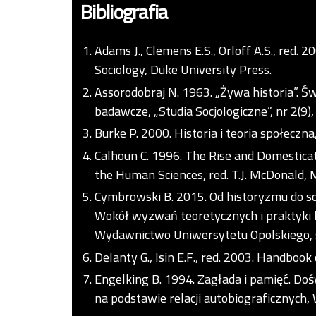
Bibliografia
Adams J., Clemens E.S., Orloff A.S., red. 
Sociology, Duke University Press.
Assorodobraj N. 1963. „Żywa historia”. 
badawcze, „Studia Socjologiczne”, nr 2(9),
Burke P. 2000. Historia i teoria społeczn
Calhoun C. 1996. The Rise and Domesticati
the Human Sciences, red. T.J. McDonald, 
Cymbrowski B. 2015. Od historyzmu do socj
Wokół wyzwań teoretycznych i praktyki ba
Wydawnictwo Uniwersytetu Opolskiego, 
Delanty G., Isin E.F., red. 2003. Handbook 
Engelking B. 1994. Zagłada i pamięć. Do
na podstawie relacji autobiograficznych