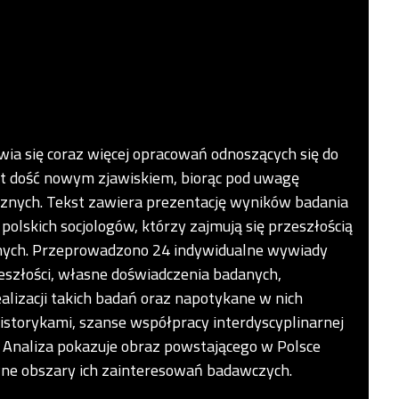
jawia się coraz więcej opracowań odnoszących się do
jest dość nowym zjawiskiem, biorąc pod uwagę
cznych. Tekst zawiera prezentację wyników badania
lskich socjologów, którzy zajmują się przeszłością
cznych. Przeprowadzono 24 indywidualne wywiady
zeszłości, własne doświadczenia badanych,
ealizacji takich badań oraz napotykane w nich
historykami, szanse współpracy interdyscyplinarnej
. Analiza pokazuje obraz powstającego w Polsce
wne obszary ich zainteresowań badawczych.