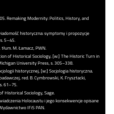
2005. Remaking Modernity: Politics, History, and
Świadomość historyczna: symptomy i propozycje
 s. 5–45.
a, tłum. M. Łamacz, PWN.
on of Historical Sociology, [w:] The Historic Turn in
Michigan University Press, s. 305–338.
ologii historycznej, [w:] Socjologia historyczna.
dawczej, red. B. Cymbrowski, K. Frysztacki,
s. 61–75.
of Historical Sociology, Sage.
świadczenia Holocaustu i jego konsekwencje opisane
, Wydawnictwo IFiS PAN.