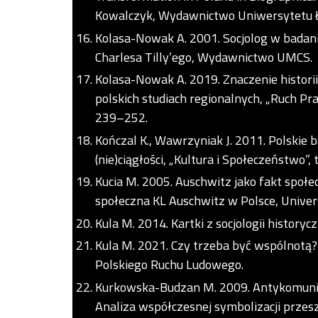
Kowalczyk, Wydawnictwo Uniwersytetu Ł
Kolasa-Nowak A. 2001. Socjolog w badaniu
Charlesa Tilly’ego, Wydawnictwo UMCS.
Kolasa-Nowak A. 2019. Znaczenie historii
polskich studiach regionalnych, „Ruch Praw
239–252.
Kończal K., Wawrzyniak J. 2011. Polskie 
(nie)ciągłości, „Kultura i Społeczeństwo”, t
Kucia M. 2005. Auschwitz jako fakt społe
społeczna KL Auschwitz w Polsce, Univers
Kula M. 2014. Kartki z socjologii historycz
Kula M. 2021. Czy trzeba być wspólnotą? 
Polskiego Ruchu Ludowego.
Kurkowska-Budzan M. 2009. Antykomunist
Analiza współczesnej symbolizacji przes