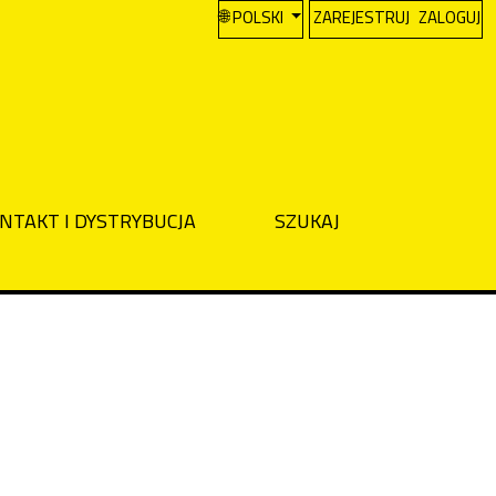
CHANGE THE LANGUAGE. THE CURREN
POLSKI
ZAREJESTRUJ
ZALOGUJ
NTAKT I DYSTRYBUCJA
SZUKAJ