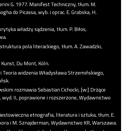
everini G. 1977. Manifest Techniczny, tłum. M.
Gogha do Picassa, wyb. i oprac. E. Grabska, H.
.
rytyka władzy sądzenia, tłum. P. Biłos,
wa.
struktura pola literackiego, tłum. A. Zawadzki,
 Kunst, Du Mont, Köln.
m i Teoria widzenia Władysława Strzemińskiego,
ńsk.
wskim rozmawia Sebastian Cichocki, [w:] Drżące
i, wyd. II, poprawione i rozszerzone, Wydawnictwo
iestowieczna etnografia, literatura i sztuka, tłum. E.
S. Sikora i M. Sznajderman, Wydawnictwo KR, Warszawa.