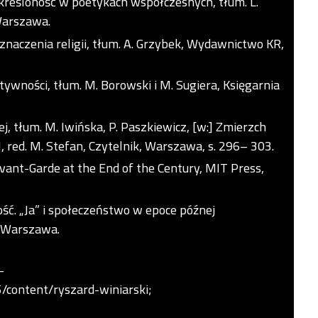
określoność w poetykach współczesnych, tłum. L.
Warszawa.
 znaczenia religii, tłum. A. Grzybek, Wydawnictwo KR,
tywności, tłum. M. Borowski i M. Sugiera, Księgarnia
ej, tłum. M. Iwińska, P. Paszkiewicz, [w:] Zmierzch
I, red. M. Stefan, Czytelnik, Warszawa, s. 296– 303.
Avant-Garde at the End of the Century, MIT Press,
ść. „Ja” i społeczeństwo w epoce późnej
, Warszawa.
-
content/ryszard-winiarski;