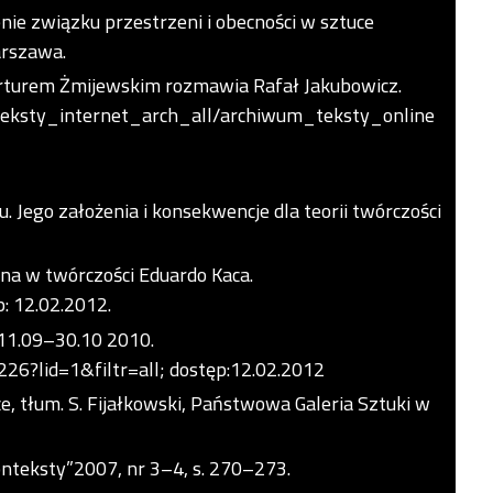
enie związku przestrzeni i obecności w sztuce
arszawa.
 Arturem Żmijewskim rozmawia Rafał Jakubowicz.
teksty_internet_arch_all/archiwum_teksty_online
. Jego założenia i konsekwencje dla teorii twórczości
zna w twórczości Eduardo Kaca.
: 12.02.2012.
 11.09–30.10 2010.
26?lid=1&filtr=all; dostęp:12.02.2012
, tłum. S. Fijałkowski, Państwowa Galeria Sztuki w
Konteksty”2007, nr 3–4, s. 270–273.