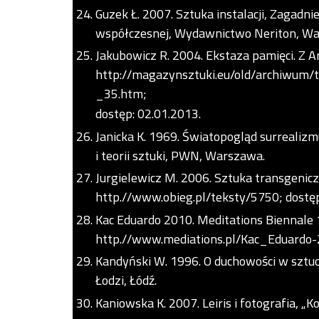
Guzek Ł. 2007. Sztuka instalacji, Zagadni
współczesnej, Wydawnictwo Neriton, W
Jakubowicz R. 2004. Ekstaza pamięci. Z
http://magazynsztuki.eu/old/archiwum/
_35.htm;
dostęp: 02.01.2013.
Janicka K. 1969. Światopogląd surrealizmu
i teorii sztuki, PWN, Warszawa.
Jurgielewicz M. 2006. Sztuka transgenic
http.//www.obieg.pl/teksty/5750; dostęp
Kac Eduardo 2010. Meditations Biennale
http.//www.mediations.pl/Kac_Eduardo-2
Kandyński W. 1996. O duchowości w sztuce
Łodzi, Łódź.
Kaniowska K. 2007. Leiris i fotografia, „