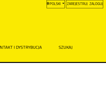
CHANGE THE LANGUAGE. THE CURREN
POLSKI
ZAREJESTRUJ
ZALOGUJ
NTAKT I DYSTRYBUCJA
SZUKAJ