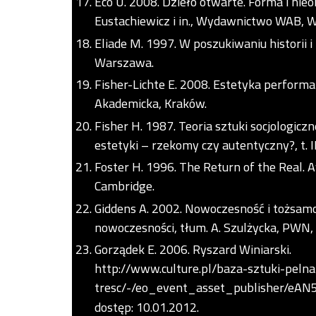
Eco U. 2008. Dzieło otwarte. Forma i nie
Eustachiewicz i in., Wydawnictwo WAB, 
Eliade M. 1997. W poszukiwaniu historii i
Warszawa.
Fisher-Lichte E. 2008. Estetyka performa
Akademicka, Kraków.
Fisher H. 1987. Teoria sztuki socjologiczn
estetyki – rzekomy czy autentyczny?, t. I
Foster H. 1996. The Return of the Real. 
Cambridge.
Giddens A. 2002. Nowoczesność i tożsamo
nowoczesności, tłum. A. Szulżycka, PWN
Gorządek E. 2006. Ryszard Winiarski.
http://www.culture.pl/baza-sztuki-pelna
tresc/-/eo_event_asset_publisher/eAN5/
dostęp: 10.01.2012.