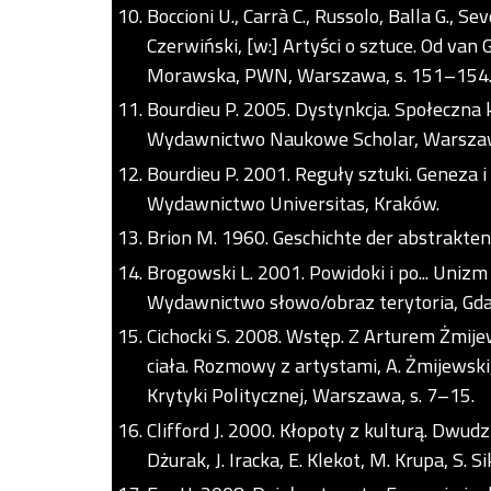
Boccioni U., Carrà C., Russolo, Balla G., S
Czerwiński, [w:] Artyści o sztuce. Od van 
Morawska, PWN, Warszawa, s. 151–154
Bourdieu P. 2005. Dystynkcja. Społeczna k
Wydawnictwo Naukowe Scholar, Warsza
Bourdieu P. 2001. Reguły sztuki. Geneza i 
Wydawnictwo Universitas, Kraków.
Brion M. 1960. Geschichte der abstrakten
Brogowski L. 2001. Powidoki i po... Uniz
Wydawnictwo słowo/obraz terytoria, Gda
Cichocki S. 2008. Wstęp. Z Arturem Żmije
ciała. Rozmowy z artystami, A. Żmijewsk
Krytyki Politycznej, Warszawa, s. 7–15.
Clifford J. 2000. Kłopoty z kulturą. Dwudz
Dżurak, J. Iracka, E. Klekot, M. Krupa, 