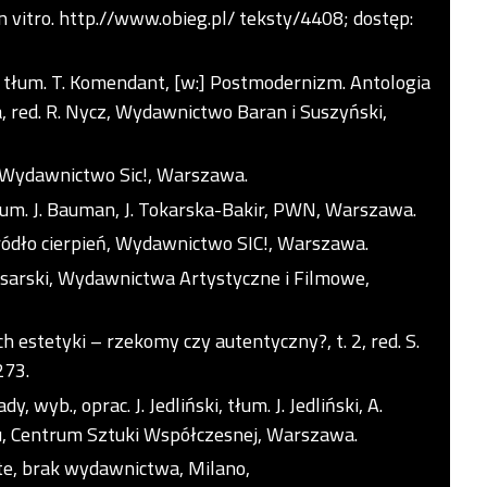
in vitro. http.//www.obieg.pl/ teksty/4408; dostęp:
, tłum. T. Komendant, [w:] Postmodernizm. Antologia
 red. R. Nycz, Wydawnictwo Baran i Suszyński,
s, Wydawnictwo Sic!, Warszawa.
um. J. Bauman, J. Tokarska-Bakir, PWN, Warszawa.
ódło cierpień, Wydawnictwo SIC!, Warszawa.
asarski, Wydawnictwa Artystyczne i Filmowe,
h estetyki – rzekomy czy autentyczny?, t. 2, red. S.
273.
 wyb., oprac. J. Jedliński, tłum. J. Jedliński, A.
u, Centrum Sztuki Współczesnej, Warszawa.
iste, brak wydawnictwa, Milano,