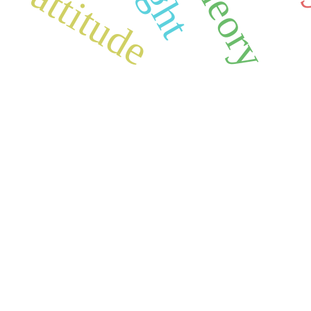
attitude
dawane przez © Wydział Socjologii UW.
Powstanie strony
w Ministra Nauki i Szkolnictwa Wyższego z programu