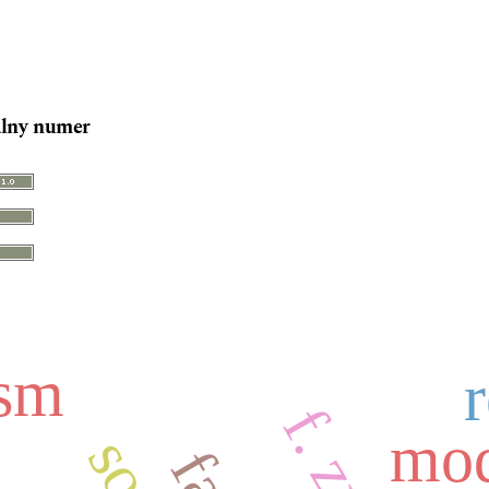
lny numer
ism
mod