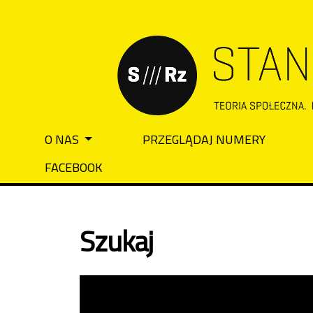
Przejdź do głównego menu
Przejdź do sekcji głównej
Przejdź do stopki
O NAS
PRZEGLĄDAJ NUMERY
Main menu
FACEBOOK
Szukaj