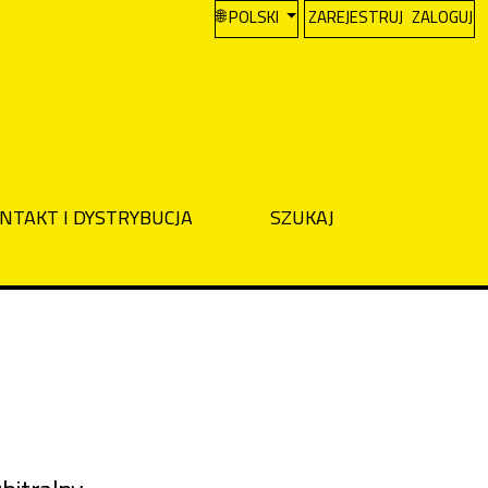
CHANGE THE LANGUAGE. THE CURREN
POLSKI
ZAREJESTRUJ
ZALOGUJ
NTAKT I DYSTRYBUCJA
SZUKAJ