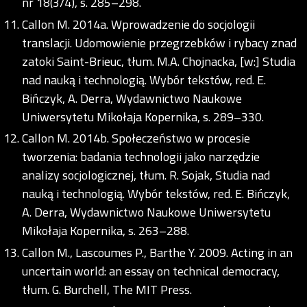
nr 18(3/4), s. 285–298.
Callon M. 2014a. Wprowadzenie do socjologii
translacji. Udomowienie przegrzebków i rybacy znad
zatoki Saint-Brieuc, tłum. M.A. Chojnacka, [w:] Studia
nad nauką i technologią. Wybór tekstów, red. E.
Bińczyk, A. Derra, Wydawnictwo Naukowe
Uniwersytetu Mikołaja Kopernika, s. 289–330.
Callon M. 2014b. Społeczeństwo w procesie
tworzenia: badania technologii jako narzędzie
analizy socjologicznej, tłum. R. Sojak, Studia nad
nauką i technologią. Wybór tekstów, red. E. Bińczyk,
A. Derra, Wydawnictwo Naukowe Uniwersytetu
Mikołaja Kopernika, s. 263–288.
Callon M., Lascoumes P., Barthe Y. 2009. Acting in an
uncertain world: an essay on technical democracy,
tłum. G. Burchell, The MIT Press.