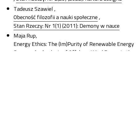
Tadeusz Szawiel ,
Obecność filozofii a nauki społeczne
,
Stan Rzeczy: Nr 1(1) (2011): Demony w nauce
Maja Rup,
Energy Ethics: The (Im)Purity of Renewable Energy
Sources. An Analysis of Offshore Wind Farms in the
Baltic Sea
,
Stan Rzeczy: Nr 1(26) (2024): New Energy Regimes
Stanisław Burdziej,
Pułapki socjologicznej mantry. Uwagi na
marginesie Petera L. Bergera „Zniechęcenia do
socjologii”
,
Stan Rzeczy: Nr 1(1) (2011): Demony w nauce
Tomasz Stępień ,