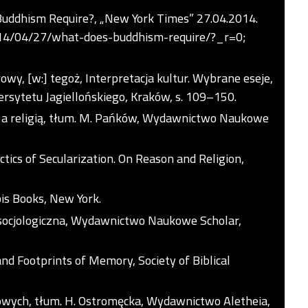
s Buddhism Require?, „New York Times” 27.04.2014.
2014/04/27/what-does-buddhism-require/?_r=0;
rowy, [w:] tegoż, Interpretacja kultur. Wybrane eseje,
sytetu Jagiellońskiego, Kraków, s. 109–150.
 a religią, tłum. M. Pańków, Wydawnictwo Naukowe
ctics of Secularization. On Reason and Religion,
bis Books, New York.
socjologiczna, Wydawnictwo Naukowe Scholar,
and Footprints of Memory, Society of Biblical
kowych, tłum. H. Ostromęcka, Wydawnictwo Aletheia,