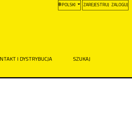
CHANGE THE LANGUAGE. THE CURREN
POLSKI
ZAREJESTRUJ
ZALOGUJ
NTAKT I DYSTRYBUCJA
SZUKAJ