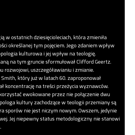
ą w ostatnich dziesięcioleciach, która zmieniła
ości określanej tym pojęciem. Jego zdaniem wpływ
ologia kulturowa i jej wpływ na teologię.
waną na tym gruncie sformułował Clifford Geertz.
mu rozwojowi, uszczegóławianiu i zmianie.
. Smith, który już w latach 60. zaproponował
wał koncentrację na treści przeżycia wyznawców.
ykorzystać ewokowane przez nie połączenie dwu
ropologa kultury zachodzące w teologii przemiany są
ra sporów nie jest niczym nowym. Owszem, jedynie
wej. Jej niepewny status metodologiczny nie stanowi
.