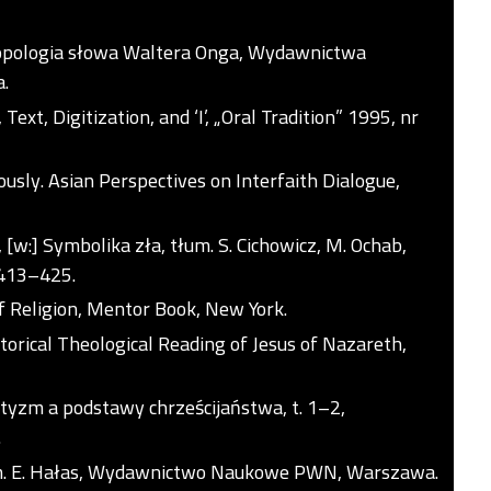
ropologia słowa Waltera Onga, Wydawnictwa
.
ext, Digitization, and ‘I’, „Oral Tradition” 1995, nr
ously. Asian Perspectives on Interfaith Dialogue,
 [w:] Symbolika zła, tłum. S. Cichowicz, M. Ochab,
 413–425.
 Religion, Mentor Book, New York.
storical Theological Reading of Jesus of Nazareth,
yzm a podstawy chrześcijaństwa, t. 1–2,
.
tłum. E. Hałas, Wydawnictwo Naukowe PWN, Warszawa.