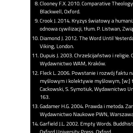
Clooney F.X. 2010. Comparative Theology.
Blackwell, Oxford.
Crook J. 2014. Kryzys światowy a humani
odnowa cywilizacji, tłum. P. Listwan, Z
Diamond J. 2012. The Word Until Yesterda
Viking, London.
Dupuis J. 2003. Chrześcijaństwo i religie. 
Wydawnictwo WAM, Kraków.
Fleck L. 2006. Powstanie i rozwój faktu
myślowym i kolektywie myślowym, [w:] te
Cackowski, S. Symotiuk, Wydawnictwo Uni
163.
Gadamer H.G. 2004. Prawda i metoda. Zary
Wydawnictwo Naukowe PWN, Warszawa
Garfield J.L. 2002. Empty Words. Buddhist
Oxford University Press, Oxford.