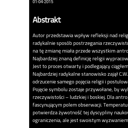
01-04-2015
Abstrakt
Autor przedstawia wpływ refleksji nad religi
radykalnie sposób postrzegania rzeczywist
na tę zmianę miała przede wszystkim antrop
Najbardziej znaną definicję religii wypraco
Jest to proces otwarty i podlegający ciągłe
Najbardziej radykalne stanowisko zajął C.W
odrzucenie samego pojęcia religii i postulo
Pojęcie symbolu zostaje przywołane, by w
rzeczywistości – ludzkiej i boskiej. Dla ant
fascynującym polem obserwacji. Temperatu
potwierdza żywotność tej dyscypliny nauko
ograniczenia, ale jest swoistym wyzwaniem