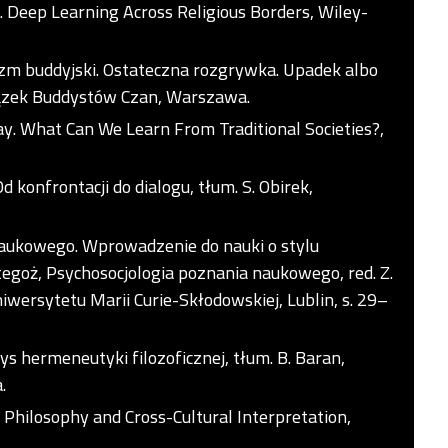
 Deep Learning Across Religious Borders, Wiley-
zm buddyjski. Ostateczna rozgrywka. Upadek albo
wiązek Buddystów Czan, Warszawa.
y. What Can We Learn From Traditional Societies?,
Od konfrontacji do dialogu, tłum. S. Obirek,
 naukowego. Wprowadzenie do nauki o stylu
goż, Psychosocjologia poznania naukowego, red. Z.
wersytetu Marii Curie-Skłodowskiej, Lublin, s. 29–
s hermeneutyki filozoficznej, tłum. B. Baran,
.
 Philosophy and Cross-Cultural Interpretation,