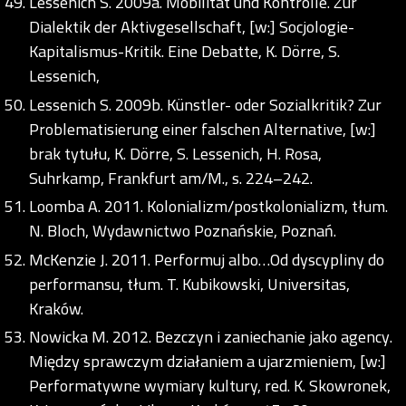
Lessenich S. 2009a. Mobilität und Kontrolle. Zur
Dialektik der Aktivgesellschaft, [w:] Socjologie-
Kapitalismus-Kritik. Eine Debatte, K. Dörre, S.
Lessenich,
Lessenich S. 2009b. Künstler- oder Sozialkritik? Zur
Problematisierung einer falschen Alternative, [w:]
brak tytułu, K. Dörre, S. Lessenich, H. Rosa,
Suhrkamp, Frankfurt am/M., s. 224–242.
Loomba A. 2011. Kolonializm/postkolonializm, tłum.
N. Bloch, Wydawnictwo Poznańskie, Poznań.
McKenzie J. 2011. Performuj albo…Od dyscypliny do
performansu, tłum. T. Kubikowski, Universitas,
Kraków.
Nowicka M. 2012. Bezczyn i zaniechanie jako agency.
Między sprawczym działaniem a ujarzmieniem, [w:]
Performatywne wymiary kultury, red. K. Skowronek,