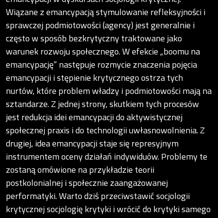
Wiązane z emancypacją stymulowanie refleksyjności i
sprawczej podmiotowości (agency) jest generalnie i
często w sposób bezkrytyczny traktowane jako
warunek rozwoju społecznego. W efekcie „boomu na
emancypację” następuje rozmycie znaczenia pojęcia
emancypacji i stępienie krytycznego ostrza tych
nurtów, które problem władzy i podmiotowości mają na
sztandarze. Z jednej strony, skutkiem tych procesów
jest redukcja idei emancypacji do aktywistycznej
społecznej praxis i do technologii uwłasnowolnienia. Z
drugiej, idea emancypacji staje się represyjnym
instrumentem oceny działań indywiduów. Problemy te
zostaną omówione na przykładzie teorii
postkolonialnej i społecznie zaangażowanej
performatyki. Warto dziś przeciwstawić socjologii
krytycznej socjologię krytyki i wrócić do krytyki samego