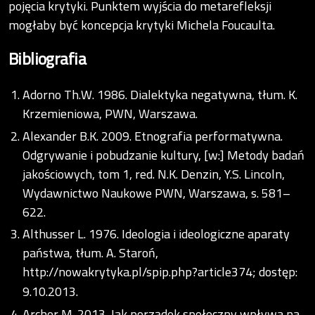
pojęcia krytyki. Punktem wyjścia do metarefleksji
mogłaby być koncepcja krytyki Michela Foucaulta.
Bibliografia
Adorno Th.W. 1986. Dialektyka negatywna, tłum. K.
Krzemieniowa, PWN, Warszawa.
Alexander B.K. 2009. Etnografia performatywna.
Odgrywanie i pobudzanie kultury, [w:] Metody badań
jakościowych, tom 1, red. N.K. Denzin, Y.S. Lincoln,
Wydawnictwo Naukowe PWN, Warszawa, s. 581–
622.
Althusser L. 1976. Ideologia i ideologiczne aparaty
państwa, tłum. A. Staroń,
http://nowakrytyka.pl/spip.php?article374;
dostęp:
9.10.2013.
Archer M. 2013. Jak porządek społeczny wpływa na