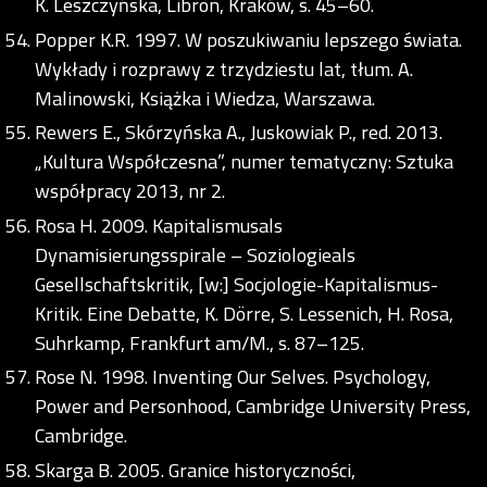
K. Leszczyńska, Libron, Kraków, s. 45–60.
Popper K.R. 1997. W poszukiwaniu lepszego świata.
Wykłady i rozprawy z trzydziestu lat, tłum. A.
Malinowski, Książka i Wiedza, Warszawa.
Rewers E., Skórzyńska A., Juskowiak P., red. 2013.
„Kultura Współczesna”, numer tematyczny: Sztuka
współpracy 2013, nr 2.
Rosa H. 2009. Kapitalismusals
Dynamisierungsspirale – Soziologieals
Gesellschaftskritik, [w:] Socjologie-Kapitalismus-
Kritik. Eine Debatte, K. Dörre, S. Lessenich, H. Rosa,
Suhrkamp, Frankfurt am/M., s. 87–125.
Rose N. 1998. Inventing Our Selves. Psychology,
Power and Personhood, Cambridge University Press,
Cambridge.
Skarga B. 2005. Granice historyczności,