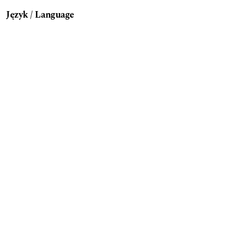
Język / Language
English
Polski
Aktualny numer
Słowa kluczowe
the polish peasant
concern