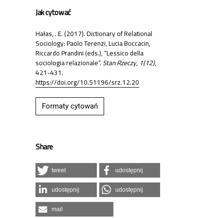
Jak cytować
Hałas, . E. (2017). Dictionary of Relational
Sociology: Paolo Terenzi, Lucia Boccacin,
Riccardo Prandini (eds.), “Lessico della
sociologia relazionale”.
Stan Rzeczy
,
1(12)
,
421-431.
https://doi.org/10.51196/srz.12.20
Formaty cytowań
Share
tweet
udostępnij
udostępnij
udostępnij
mail