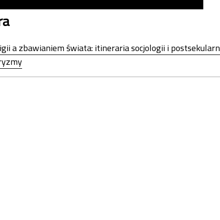
ra
ii a zbawianiem świata: itineraria socjologii i postsekularn
aryzmy