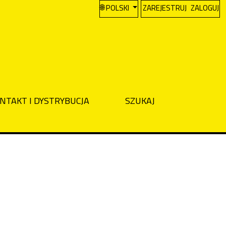
CHANGE THE LANGUAGE. THE CURREN
POLSKI
ZAREJESTRUJ
ZALOGUJ
NTAKT I DYSTRYBUCJA
SZUKAJ