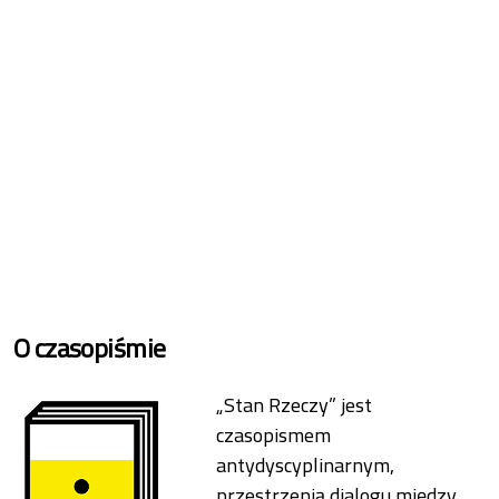
O czasopiśmie
„Stan Rzeczy” jest
czasopismem
antydyscyplinarnym,
przestrzenią dialogu między