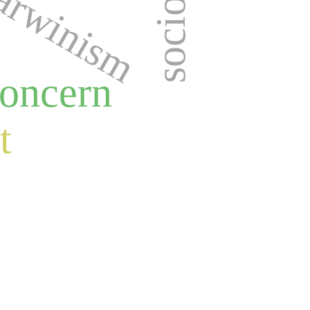
arwinism
oncern
t