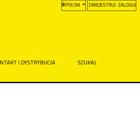
CHANGE THE LANGUAGE. THE CURREN
POLSKI
ZAREJESTRUJ
ZALOGUJ
NTAKT I DYSTRYBUCJA
SZUKAJ
Cover image