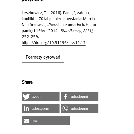
Leszkowicz, T. . (2016). Pamięć, żałoba,
konflikt – 70 lat pamięci powstania: Marcin
Napiórkowski, „Powstanie umarłych. Historia
pamięci 1944–2014”.
Stan Rzeczy
,
2(11)
,
252-259.
https://doi.org/10.51196/srz.11.17
Formaty cytowań
Share
tweet
udostępnij
udostępnij
udostępnij
mail