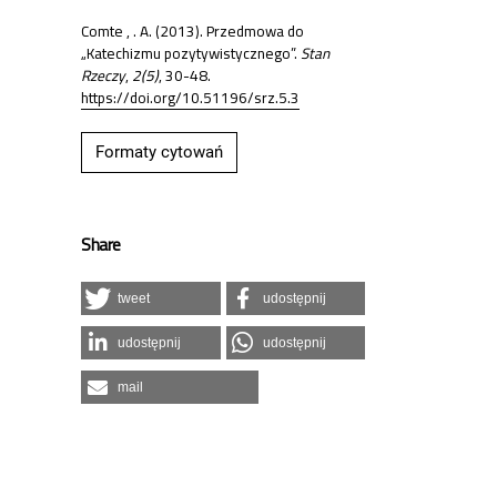
Comte , . A. (2013). Przedmowa do
„Katechizmu pozytywistycznego”.
Stan
Rzeczy
,
2(5)
, 30-48.
https://doi.org/10.51196/srz.5.3
Formaty cytowań
Share
tweet
udostępnij
udostępnij
udostępnij
mail