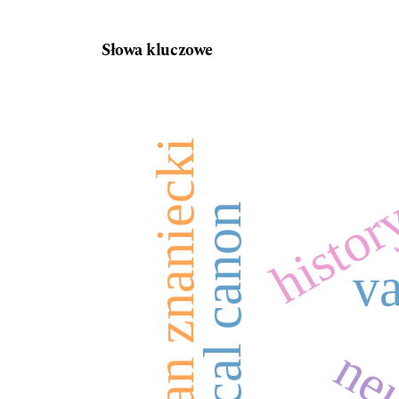
Słowa kluczowe
history
florian znaniecki
v