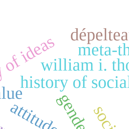
dépeltea
 of ideas
meta-t
william i. t
history of socia
alue
gender
attitude