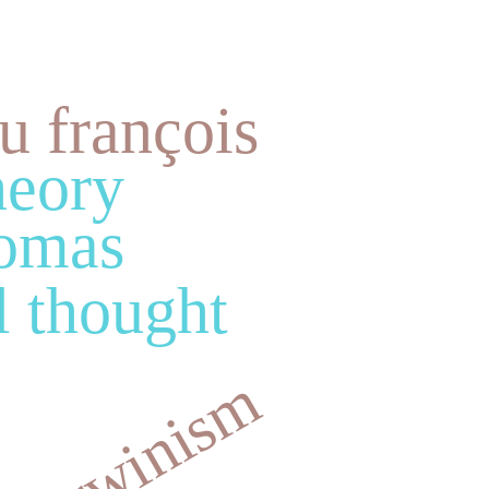
u françois
heory
homas
l thought
darwinism