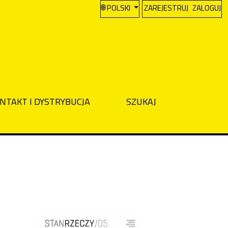
CHANGE THE LANGUAGE. THE CURREN
POLSKI
ZAREJESTRUJ
ZALOGUJ
NTAKT I DYSTRYBUCJA
SZUKAJ
Cover image