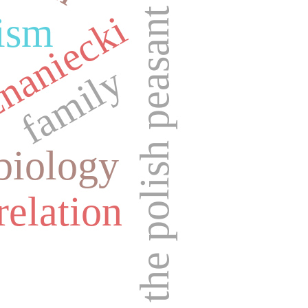
the polish peasant
znaniecki
ism
family
biology
relation