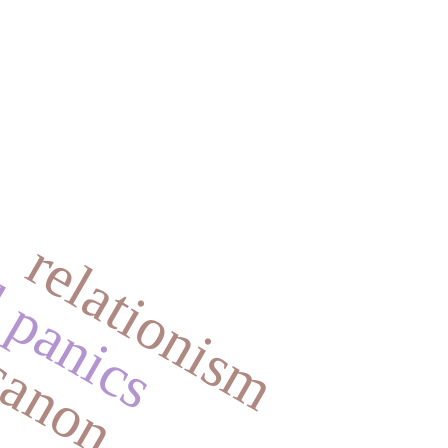
 canon
 panics
relationism