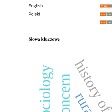
English
Polski
Słowa kluczowe
history of
concern