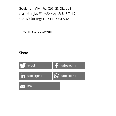
Gouldner , Alvin W. (2012). Dialog i
dramaturgia.
Stan Rzeczy
,
2(3)
, 37-47.
https://doi.org/10.51196/srz.3.4
Formaty cytowań
Share
tweet
udostępnij
udostępnij
udostępnij
mail