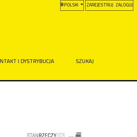
CHANGE THE LANGUAGE. THE CURREN
POLSKI
ZAREJESTRUJ
ZALOGUJ
NTAKT I DYSTRYBUCJA
SZUKAJ
Cover image