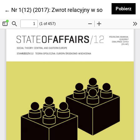
Pob
Pobierz
Wróć do szczegółów artykułu
←
Nr 1(12) (2017): Zwrot relacyjny w socjologii