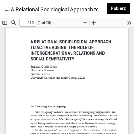
Pob
Pobierz
Wróć do szczegółów artykułu
←
A Relational Sociological Approach to Active Ageing: