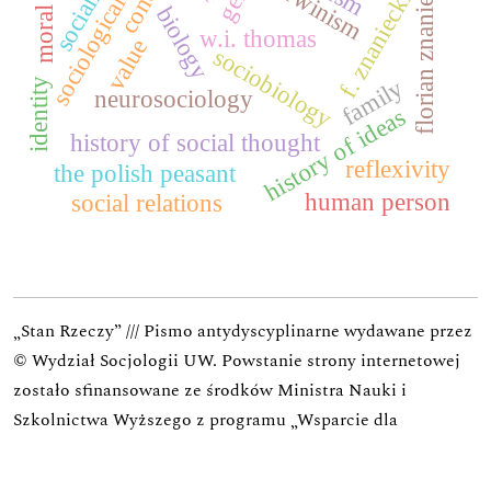
sociological canon
florian znaniecki
darwinism
f. znaniecki
biology
w.i. thomas
value
sociobiology
family
identity
neurosociology
history of ideas
history of social thought
reflexivity
the polish peasant
human person
social relations
„Stan Rzeczy” /// Pismo antydyscyplinarne wydawane przez
© Wydział Socjologii UW.
Powstanie strony internetowej
zostało sfinansowane ze środków Ministra Nauki i
Szkolnictwa Wyższego z programu „Wsparcie dla
czasopism” (422/WCN/2019/1).