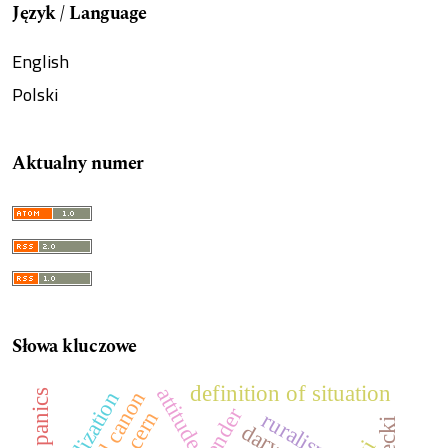
Język / Language
English
Polski
Aktualny numer
Słowa kluczowe
definition of situation
attitude
socialization
moral panics
gender
concern
ruralism