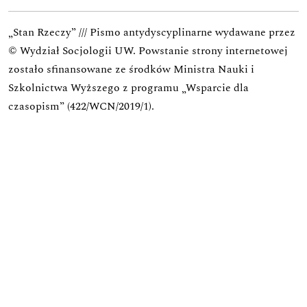
„Stan Rzeczy” /// Pismo antydyscyplinarne wydawane przez
© Wydział Socjologii UW.
Powstanie strony internetowej
zostało sfinansowane ze środków Ministra Nauki i
Szkolnictwa Wyższego z programu „Wsparcie dla
czasopism” (422/WCN/2019/1).
Zadanie zostało dofinansowane z budżetu państwa.
Wniosek o finansowanie w ramach programu Rozwój
Czasopism Naukowych
Zadanie: Koncepcja rozwoju praktyk wydawniczych i
edytorskich oraz ich wpływu na utrzymanie się w
obiegu międzynarodowym czasopisma
Wartość dofinansowania:
25 181,00