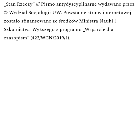
„Stan Rzeczy” /// Pismo antydyscyplinarne wydawane przez
© Wydział Socjologii UW.
Powstanie strony internetowej
zostało sfinansowane ze środków Ministra Nauki i
Szkolnictwa Wyższego z programu „Wsparcie dla
czasopism” (422/WCN/2019/1).
Zadanie zostało dofinansowane z budżetu państwa.
Wniosek o finansowanie w ramach programu Rozwój
Czasopism Naukowych
Zadanie: Koncepcja rozwoju praktyk wydawniczych i
edytorskich oraz ich wpływu na utrzymanie się w
obiegu międzynarodowym czasopisma
Wartość dofinansowania:
25 181,00
Całkowita wartość zadania:
46 581,00