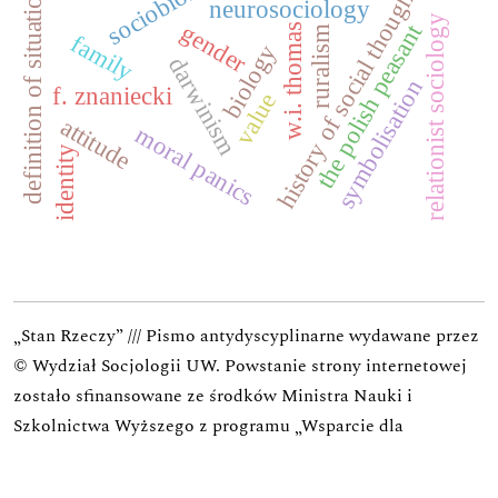
sociobiology
history of social thought
definition of situation
neurosociology
relationist sociology
gender
the polish peasant
w.i. thomas
ruralism
family
biology
darwinism
symbolisation
f. znaniecki
value
attitude
moral panics
identity
„Stan Rzeczy” /// Pismo antydyscyplinarne wydawane przez
© Wydział Socjologii UW.
Powstanie strony internetowej
zostało sfinansowane ze środków Ministra Nauki i
Szkolnictwa Wyższego z programu „Wsparcie dla
czasopism” (422/WCN/2019/1).