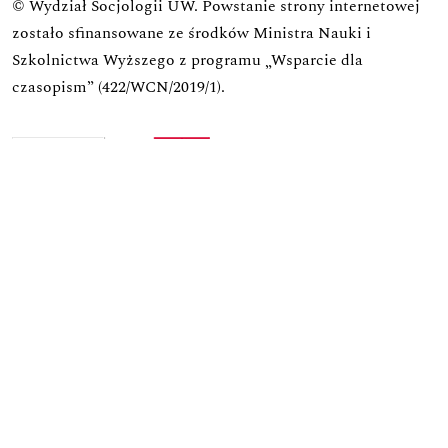
© Wydział Socjologii UW.
Powstanie strony internetowej
zostało sfinansowane ze środków Ministra Nauki i
Szkolnictwa Wyższego z programu „Wsparcie dla
czasopism” (422/WCN/2019/1).
Zadanie zostało dofinansowane z budżetu państwa.
Wniosek o finansowanie w ramach programu Rozwój
Czasopism Naukowych
Zadanie: Koncepcja rozwoju praktyk wydawniczych i
edytorskich oraz ich wpływu na utrzymanie się w
obiegu międzynarodowym czasopisma
Wartość dofinansowania:
25 181,00
Całkowita wartość zadania:
46 581,00
Data zawarcia umowy:
17.12.2022