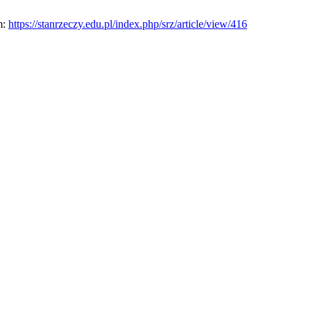
m:
https://stanrzeczy.edu.pl/index.php/srz/article/view/416