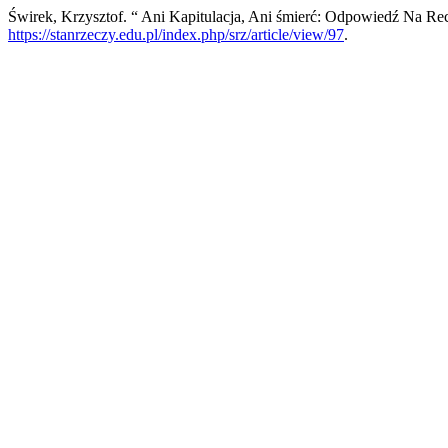
Świrek, Krzysztof. “ Ani Kapitulacja, Ani śmierć: Odpowiedź Na Re
https://stanrzeczy.edu.pl/index.php/srz/article/view/97
.