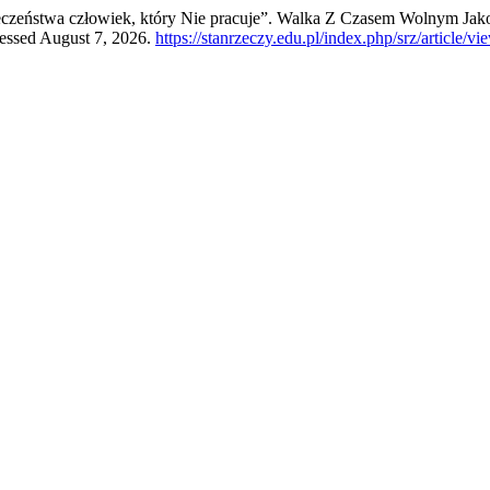
łeczeństwa człowiek, który Nie pracuje”. Walka Z Czasem Wolnym Jak
cessed August 7, 2026.
https://stanrzeczy.edu.pl/index.php/srz/article/v