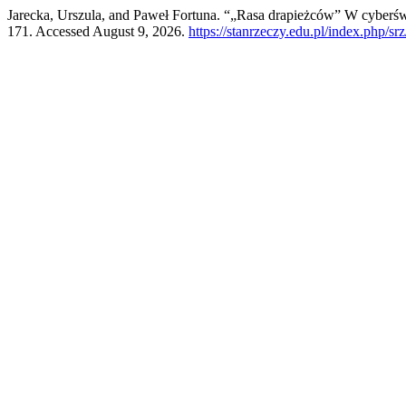
Jarecka, Urszula, and Paweł Fortuna. “„Rasa drapieżców” W cyberś
171. Accessed August 9, 2026.
https://stanrzeczy.edu.pl/index.php/srz