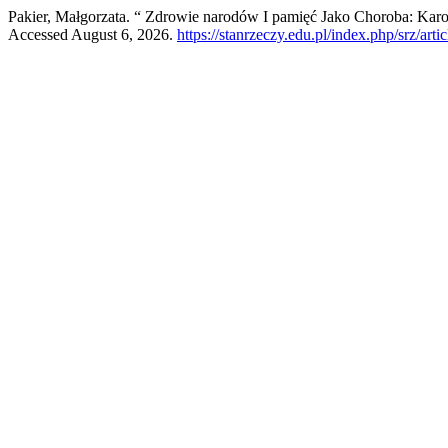
Pakier, Małgorzata. “ Zdrowie narodów I pamięć Jako Choroba: Karo
Accessed August 6, 2026.
https://stanrzeczy.edu.pl/index.php/srz/arti