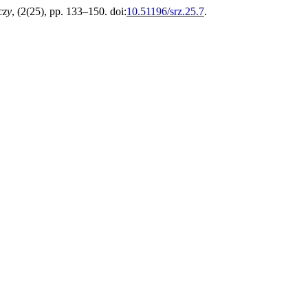
czy
, (2(25), pp. 133–150. doi:
10.51196/srz.25.7
.