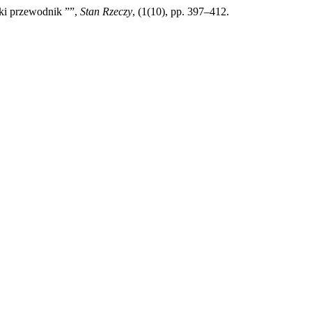
tki przewodnik ””,
Stan Rzeczy
, (1(10), pp. 397–412.