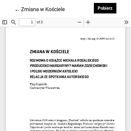
Pobierz 
Pobierz
Wróć do szczegółów artykułu
←
Zmiana w Kościele