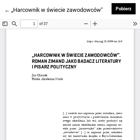
Pob
Pobierz
Wróć do szczegółów artykułu
←
„Harcownik w świecie zawodowców”. Roman Zimand ja